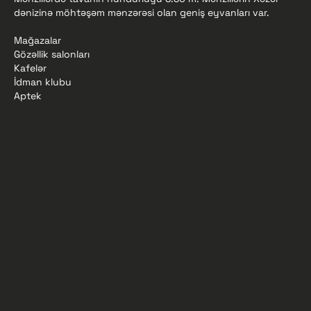
dənizinə möhtəşəm mənzərəsi olan geniş eyvanları var.
Mağazalar
Gözəllik salonları
Kafelər
İdman klubu
Aptek