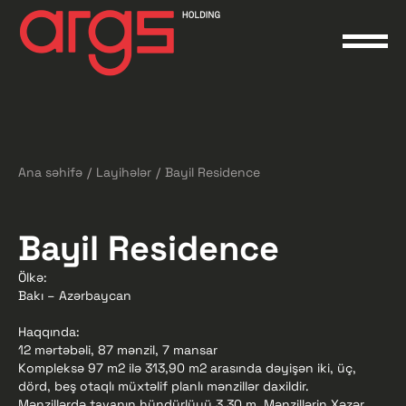
Ana səhifə
/
Layihələr
/
Bayil Residence
Bayil Residence
Ölkə:
Bakı – Azərbaycan
Haqqında:
12 mərtəbəli, 87 mənzil, 7 mansar
Kompleksə 97 m2 ilə 313,90 m2 arasında dəyişən iki, üç,
dörd, beş otaqlı müxtəlif planlı mənzillər daxildir.
Mənzillərdə tavanın hündürlüyü 3.30 m. Mənzillərin Xəzər